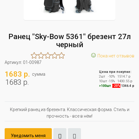
Ранец "Sky-Bow 5361" брезент 27л
черный
☺
Пока нет отзывов
Артикул:
01-00987
1683 р.
Цена при покупке:
сумма
2шт
-10%
1514.7 р
1683 р.
10шт
-15%
1430.55 р
>100шт
-20%
1346.4 р
Крепкий ранец из брезента. Классическая форма. Стиль и
прочность - все в нём!
Уведомить меня