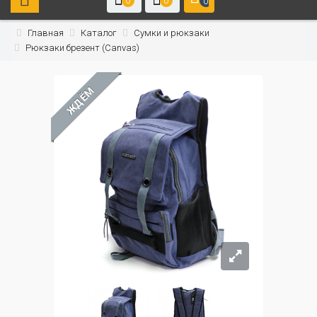
0
0
0
Главная
Каталог
Сумки и рюкзаки
Рюкзаки брезент (Canvas)
ЖДЁМ