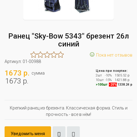
Ранец "Sky-Bow 5343" брезент 26л
синий
☺
Пока нет отзывов
Артикул:
01-00988
1673 р.
Цена при покупке:
сумма
2шт
-10%
1505.52 р
1673 р.
10шт
-15%
1421.88 р
>100шт
-20%
1338.24 р
Крепкий ранец из брезента. Классическая форма. Стиль и
прочность - все в нём!
Уведомить меня