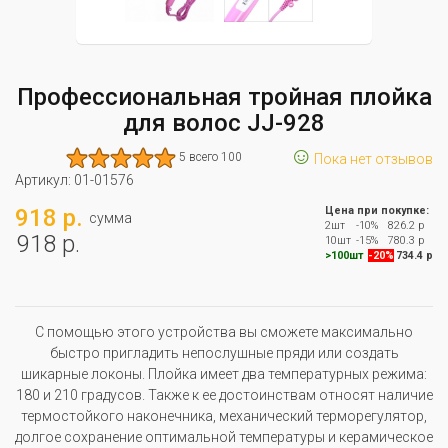
Профессиональная тройная плойка
для волос JJ-928
☺
5 всего 100
Пока нет отзывов
Артикул:
01-01576
918 р.
Цена при покупке:
сумма
2шт
-10%
826.2 р
918 р.
10шт
-15%
780.3 р
>100шт
-20%
734.4 р
С помощью этого устройства вы сможете максимально
быстро пригладить непослушные пряди или создать
шикарные локоны. Плойка имеет два температурных режима:
180 и 210 градусов. Также к ее достоинствам относят наличие
термостойкого наконечника, механический терморегулятор,
долгое сохранение оптимальной температуры и керамическое