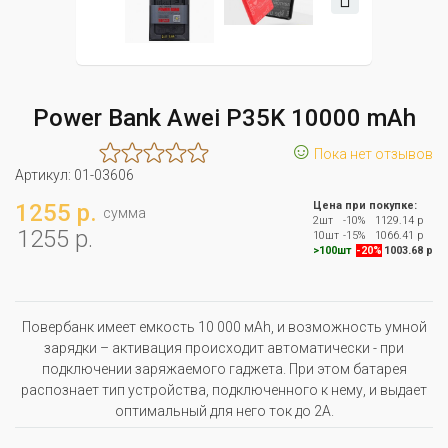
Power Bank Awei P35K 10000 mAh
☺
Пока нет отзывов
Артикул:
01-03606
1255 р.
Цена при покупке:
сумма
2шт
-10%
1129.14 р
1255 р.
10шт
-15%
1066.41 р
>100шт
-20%
1003.68 р
Повербанк имеет емкость 10 000 мАh, и возможность умной
зарядки – активация происходит автоматически - при
подключении заряжаемого гаджета. При этом батарея
распознает тип устройства, подключенного к нему, и выдает
оптимальный для него ток до 2А.