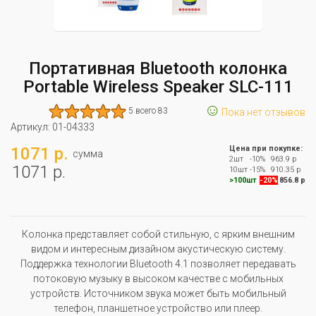
Портативная Bluetooth колонка
Portable Wireless Speaker SLC-111
☺
5 всего 83
Пока нет отзывов
Артикул:
01-04333
1071 р.
Цена при покупке:
сумма
2шт
-10%
963.9 р
1071 р.
10шт
-15%
910.35 р
>100шт
-20%
856.8 р
Колонка представляет собой стильную, с ярким внешним
видом и интересным дизайном акустическую систему.
Поддержка технологии Bluetooth 4.1 позволяет передавать
потоковую музыку в высоком качестве с мобильных
устройств. Источником звука может быть мобильный
телефон, планшетное устройство или плеер.