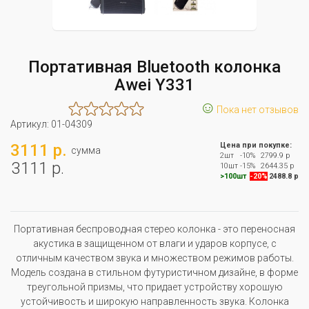
Портативная Bluetooth колонка
Awei Y331
☺
Пока нет отзывов
Артикул:
01-04309
3111 р.
Цена при покупке:
сумма
2шт
-10%
2799.9 р
3111 р.
10шт
-15%
2644.35 р
>100шт
-20%
2488.8 р
Портативная беспроводная стерео колонка - это переносная
акустика в защищенном от влаги и ударов корпусе, с
отличным качеством звука и множеством режимов работы.
Модель создана в стильном футуристичном дизайне, в форме
треугольной призмы, что придает устройству хорошую
устойчивость и широкую направленность звука. Колонка