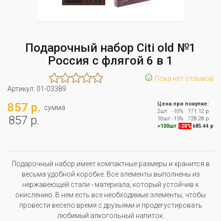
Подарочный набор Citi old №1
Россия с флягой 6 в 1
☺
Пока нет отзывов
Артикул:
01-03389
857 р.
Цена при покупке:
сумма
2шт
-10%
771.12 р
857 р.
10шт
-15%
728.28 р
>100шт
-20%
685.44 р
Подарочный набор имеет компактные размеры и хранится в
весьма удобной коробке. Все элементы выполнены из
нержавеющей стали - материала, который устойчив к
окислению. В нем есть все необходимые элементы, чтобы
провести весело время с друзьями и продегустировать
любимый алкогольный напиток.