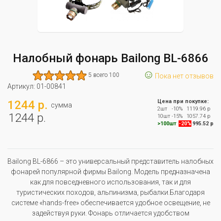
Налобный фонарь Bailong BL-6866
☺
5 всего 100
Пока нет отзывов
Артикул:
01-00841
1244 р.
Цена при покупке:
сумма
2шт
-10%
1119.96 р
1244 р.
10шт
-15%
1057.74 р
>100шт
-20%
995.52 р
Bailong BL-6866 – это универсальный представитель налобных
фонарей популярной фирмы Bailong. Модель предназначена
как для повседневного использования, так и для
туристических походов, альпинизма, рыбалки.Благодаря
системе «hands-free» обеспечивается удобное освещение, не
задействуя руки. Фонарь отличается удобством