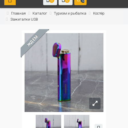
0
0
0
Главная
Каталог
Туризм и рыбалка
Костёр
Зажигалки USB
ЖДЁМ