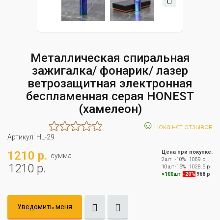
Металлическая спиральная
зажигалка/ фонарик/ лазер
ветрозащитная электронная
беспламенная серая HONEST
(хамелеон)
☺
Пока нет отзывов
Артикул:
HL-29
1210 р.
Цена при покупке:
сумма
2шт
-10%
1089 р
1210 р.
10шт
-15%
1028.5 р
>100шт
-20%
968 р
Уведомить меня