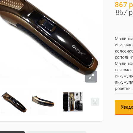
867 р
867 р
Машинка 
изменяющ
колесико
дополнит
Машинка2
для смаз
аккумуля
аккумуля
розетки.
Уведо