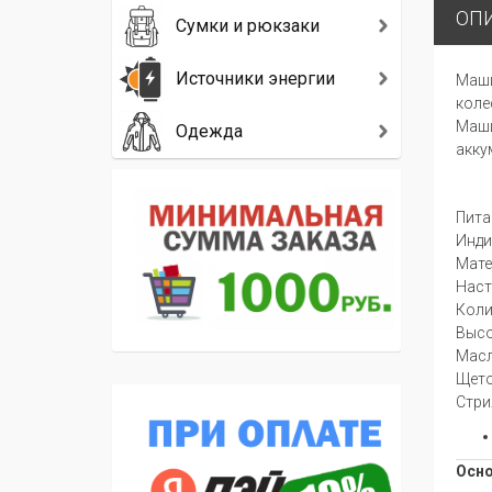
ОП
Сумки и рюкзаки
Источники энергии
Маши
коле
Маши
Одежда
акку
Пита
Инди
Мате
Наст
Коли
Высо
Масл
Щето
Стри
Осн