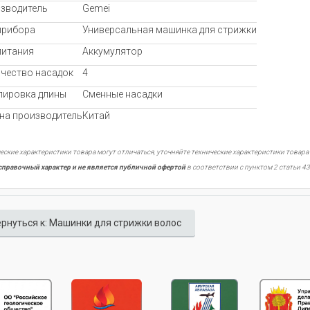
зводитель
Gemei
прибора
Универсальная машинка для стрижки
питания
Аккумулятор
чество насадок
4
лировка длины
Сменные насадки
на производитель
Китай
еские характеристики товара могут отличаться, уточняйте технические характеристики товара
справочный характер и не является публичной офертой
в соответствии с пунктом 2 статьи 43
рнуться к: Машинки для стрижки волос