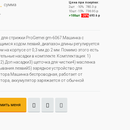
.
Цена при покупке:
сумма
2шт
-10%
780.3 р
.
10шт
-15%
736.95 р
>100шт
-20%
693.6 р
для стрижки ProGemei gm-6067.Машинка с
имся ходом лезвий, диапазон длины регулируется
м на корпусе от 0,3 мм до 2 мм. Помимо этого есть
ельные насадки в комплекте. Комплектация: 1)
) Доп насадки3) щеточка для чистки4) масленка
ывания лезвий5) зарядное устройство для
тора.Машинка беспроводная, работает от
тора, аккумулятор заряжается от обычной
мить меня