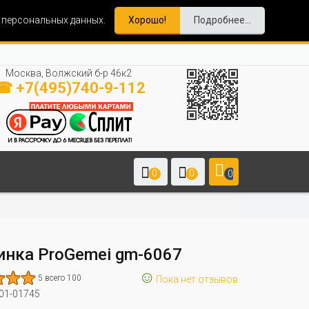
и персональных данных.
Хорошо!
Подробнее...
Москва, Волжский б-р 46к2
☎ +7(495)740-9-112
0
0
0
нка ProGemei gm-6067
☺
5 всего 100
Пока нет отзывов
01-01745