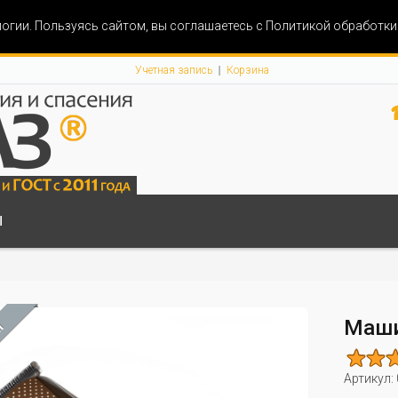
огии. Пользуясь сайтом, вы соглашаетесь с Политикой обработк
Учетная запись
Корзина
Ы
Маши
М
Артикул: