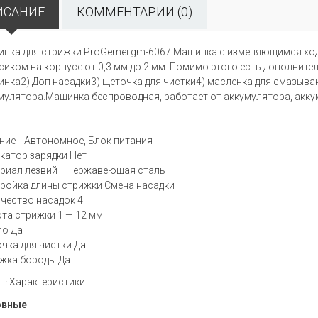
ИСАНИЕ
КОММЕНТАРИИ (0)
нка для стрижки ProGemei gm-6067.Машинка с изменяющимся ходо
сиком на корпусе от 0,3 мм до 2 мм. Помимо этого есть дополните
нка2) Доп насадки3) щеточка для чистки4) масленка для смазыван
мулятора.Машинка беспроводная, работает от аккумулятора, акк
ние Автономное, Блок питания
катор зарядки Нет
риал лезвий Нержавеющая сталь
ройка длины стрижки Смена насадки
чество насадок 4
та стрижки 1 — 12 мм
о Да
чка для чистки Да
жка бороды Да
· Характеристики
овные