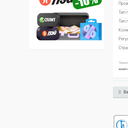
Прои
Тип 
Тип 
Коли
Регу
Стра
Технич
носит 
Ве