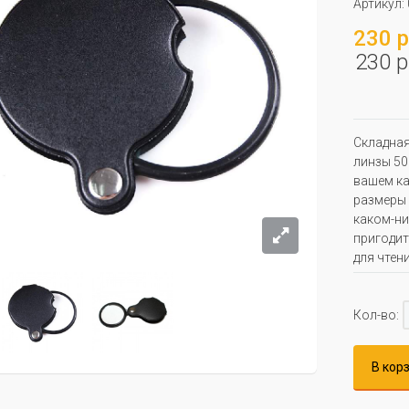
Артикул:
230 р
230 р
Складная
линзы 50
вашем ка
размеры 
каком-ни
пригодит
для чтен
Кол-во:
В кор