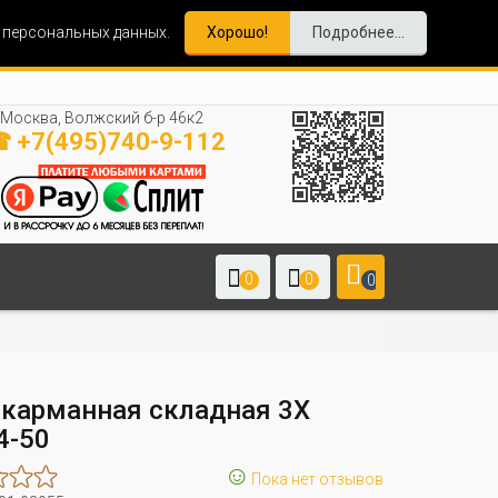
и персональных данных.
Хорошо!
Подробнее...
Москва, Волжский б-р 46к2
 +7(495)740-9-112
0
0
0
 карманная складная 3Х
4-50
☺
Пока нет отзывов