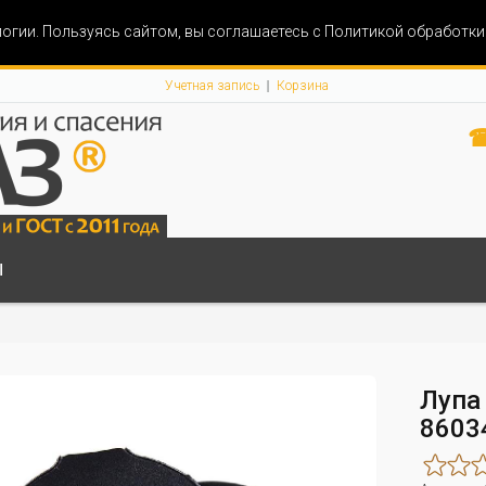
огии. Пользуясь сайтом, вы соглашаетесь с Политикой обработк
Учетная запись
Корзина
☎
Ы
Лупа
8603