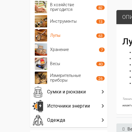
В хозяйстве
82
пригодится
ОП
Инструменты
13
Лупы
63
Лу
Хранение
7
Весы
40
Измерительные
26
приборы
Сумки и рюкзаки
Технич
Источники энергии
носит 
Одежда
Ве