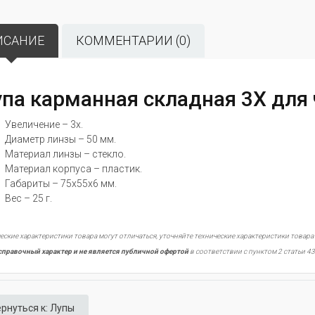
ИСАНИЕ
КОММЕНТАРИИ (0)
па карманная складная 3Х для 
Увеличение – 3х.
Диаметр линзы – 50 мм.
Материал линзы – стекло.
Материал корпуса – пластик.
Габариты – 75х55х6 мм.
Вес – 25 г.
еские характеристики товара могут отличаться, уточняйте технические характеристики товара
справочный характер и не является публичной офертой
в соответствии с пунктом 2 статьи 43
рнуться к: Лупы