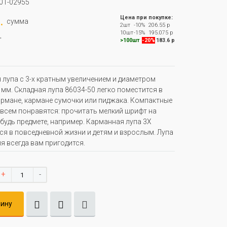
01-02955
.
Цена при покупке:
сумма
2шт
-10%
206.55 р
.
10шт
-15%
195.075 р
>100шт
-20%
183.6 р
 лупа с 3-х кратным увеличением и диаметром
 мм. Складная лупа 86034-50 легко поместится в
рмане, кармане сумочки или пиджака. Компактные
всем понравятся: прочитать мелкий шрифт на
будь предмете, например. Карманная лупа 3Х
ся в повседневной жизни и детям и взрослым. Лупа
ия всегда вам пригодится.
+
-
зину