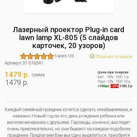
Лазерный проектор Рlug-іn саrd
lаwn lаmр XL-805 (5 cлaйдoв
карточек, 20 узоров)
☺
5 всего 100
Пока нет отзывов
Артикул:
01-016541
1479 р.
Цена при покупке:
сумма
2шт
-10%
1331.1 р
1479 р.
10шт
-15%
1257.15 р
>100шт
-20%
1183.2 р
Каждый семейный праздник хочется сделать незабываемым, и
неважно Новый год ли это, день рождения ребенка или
веселая вечеринка с друзьями. Гирлянды, конечно, выглядят
очень привлекательно, но они бывают на каждом подобном
празднике. Предлагаем Вам выгодно выделиться, приобретя