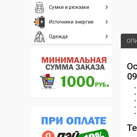
Сумки и рюкзаки
Источники энергии
Одежда
ОП
Ос
0
Те