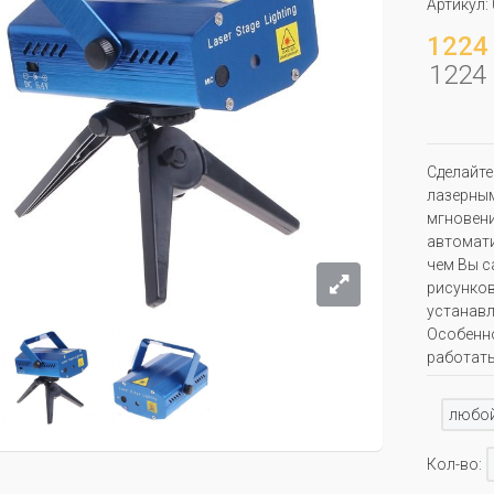
Артикул:
1224 
1224 
Сделайте
лазерным
мгновени
автомати
чем Вы с
рисунков
устанавл
Особенн
работать
любо
Кол-во: