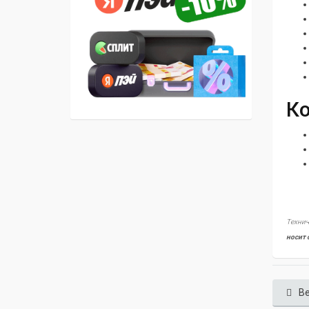
Ко
Технич
носит 
Ве