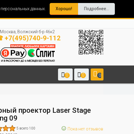
и персональных данных.
Хорошо!
Подробнее...
Москва, Волжский б-р 46к2
 +7(495)740-9-112
0
0
0
рный проектор Laser Stage
ing 09
☺
5 всего 100
Пока нет отзывов