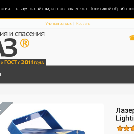
огии. Пользуясь сайтом, вы соглашаетесь с Политикой обработк
Учетная запись
Корзина
☎
Ы
Лазе
М
Light