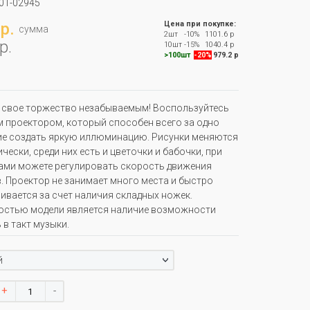
01-02945
р.
Цена при покупке:
сумма
2шт
-10%
1101.6 р
р.
10шт
-15%
1040.4 р
>100шт
-20%
979.2 р
 свое торжество незабываемым! Воспользуйтесь
 проектором, который способен всего за одно
е создать яркую иллюминацию. Рисунки меняются
чески, среди них есть и цветочки и бабочки, при
ами можете регулировать скорость движения
. Проектор не занимает много места и быстро
ивается за счет наличия складных ножек.
остью модели является наличие возможности
 в такт музыки.
й
+
-