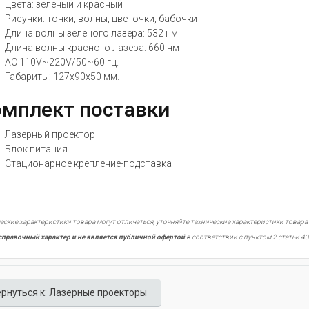
Цвета: зеленый и красный
Рисунки: точки, волны, цветочки, бабочки
Длина волны зеленого лазера: 532 нм
Длина волны красного лазера: 660 нм
AC 110V~220V/50~60 гц.
Габариты: 127x90x50 мм.
мплект поставки
Лазерный проектор
Блок питания
Стационарное крепление-подставка
еские характеристики товара могут отличаться, уточняйте технические характеристики товара
справочный характер и не является публичной офертой
в соответствии с пунктом 2 статьи 43
рнуться к: Лазерные проекторы