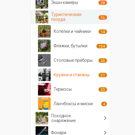
Экшн-камеры
28
Туристическая
10
посуда
Котелки и чайники
14
Фляжки, бутылки
134
Столовые приборы
26
Кружки и стаканы
21
Термосы
23
Ланчбоксы и миски
4
Походное
снаряжение
Фонари