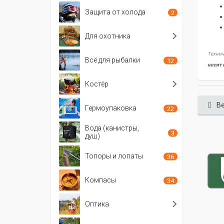
Защита от холода
2
Для охотника
Технич
Всё для рыбалки
12
носит 
Костёр
Ве
Гермоупаковка
22
Вода (канистры,
3
душ)
Топоры и лопаты
36
Компасы
34
Оптика