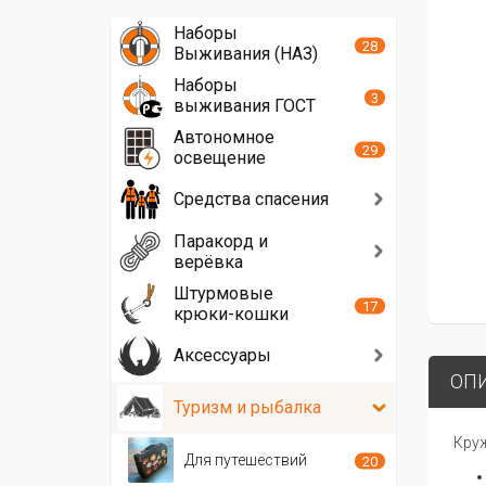
Наборы
28
Выживания (НАЗ)
Наборы
3
выживания ГОСТ
Автономное
29
освещение
Средства спасения
Паракорд и
верёвка
Штурмовые
17
крюки-кошки
Аксессуары
ОП
Туризм и рыбалка
Круж
Для путешествий
20