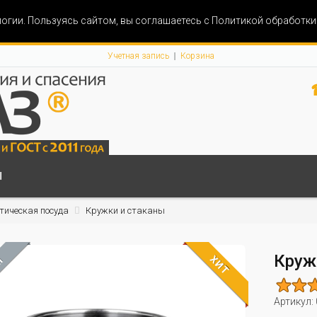
огии. Пользуясь сайтом, вы соглашаетесь с Политикой обработк
Учетная запись
Корзина
Ы
тическая посуда
Кружки и стаканы
Круж
ХИТ
М
Артикул: