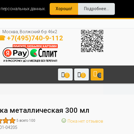
и персональных данных.
Хорошо!
Подробнее...
Москва, Волжский б-р 46к2
☎ +7(495)740-9-112
0
0
0
ка металлическая 300 мл
☺
5 всего 100
Пока нет отзывов
01-04205