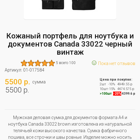
Кожаный портфель для ноутбука и
документов Canada 33022 черный
винтаж
☺
5 всего 100
Пока нет отзывов
Артикул:
01-017584
5500 р.
Цена при покупке:
сумма
2шт
-10%
4949.55 р
5500 р.
10шт
-15%
4674.575 р
>100шт
-20%
4399.6 р
Мужская деловая сумка для документов формата А4 и
ноутбука Canada 33022 brown изготовлена из натуральной
телячьей кожи высокого качества. Сумка фабричного
пошива, все строчки и швы ровные. Изделие можно носить