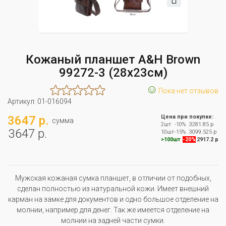
Кожаный планшет A&H Brown
99272-3 (28x23см)
☺
Пока нет отзывов
Артикул:
01-016094
3647 р.
Цена при покупке:
сумма
2шт
-10%
3281.85 р
3647 р.
10шт
-15%
3099.525 р
>100шт
-20%
2917.2 р
Мужская кожаная сумка планшет, в отличии от подобных,
сделан полностью из натуральной кожи. Имеет внешний
карман на замке для документов и одно большое отделение на
молнии, например для денег. Так же имеется отделение на
молнии на задней части сумки.