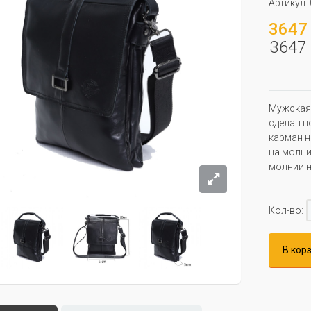
Артикул:
3647 
3647 
Мужская 
сделан п
карман н
на молни
молнии н
Кол-во:
В кор