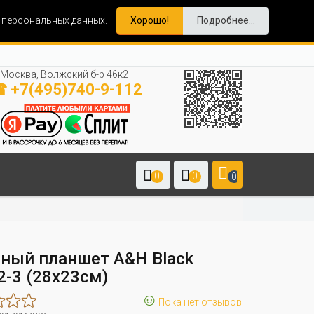
и персональных данных.
Хорошо!
Подробнее...
Москва, Волжский б-р 46к2
 +7(495)740-9-112
0
0
0
ный планшет A&H Black
2-3 (28x23см)
☺
Пока нет отзывов