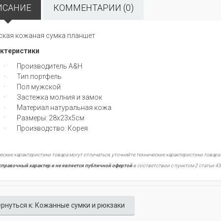
ИСАНИЕ
КОММЕНТАРИИ (0)
кая кожаная сумка планшет
ктеристики
· Производитель A&H
· Тип портфель
· Пол мужской
· Застежка молния и замок
· Материал натуральная кожа
· Размеры: 28х23х5см
· Производство: Корея
еские характеристики товара могут отличаться, уточняйте технические характеристики товара
справочный характер и не является публичной офертой
в соответствии с пунктом 2 статьи 43
рнуться к: Кожанные сумки и рюкзаки