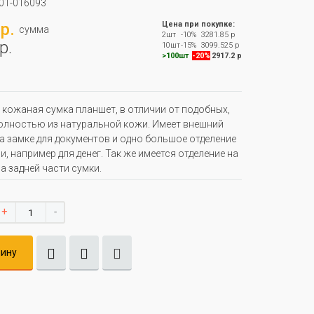
01-016093
р.
Цена при покупке:
сумма
2шт
-10%
3281.85 р
р.
10шт
-15%
3099.525 р
>100шт
-20%
2917.2 р
кожаная сумка планшет, в отличии от подобных,
олностью из натуральной кожи. Имеет внешний
а замке для документов и одно большое отделение
и, например для денег. Так же имеется отделение на
а задней части сумки.
+
-
зину