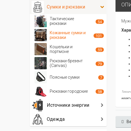
ОП
Сумки и рюкзаки
Тактические
Мужс
54
рюкзаки
Хара
Кожанные сумки и
101
рюкзаки
Кошельки и
59
портмоне
Рюкзаки брезент
79
(Canvas)
Поясные сумки
7
Рюкзаки городские
58
Технич
носит 
Источники энергии
Одежда
Ве