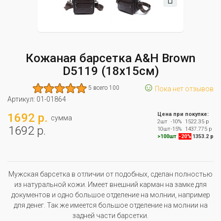
Кожаная барсетка A&H Brown
D5119 (18x15см)
☺
5 всего 100
Пока нет отзывов
Артикул:
01-01864
1692 р.
Цена при покупке:
сумма
2шт
-10%
1522.35 р
1692 р.
10шт
-15%
1437.775 р
>100шт
-20%
1353.2 р
Мужская барсетка в отличии от подобных, сделан полностью
из натуральной кожи. Имеет внешний карман на замке для
документов и одно большое отделение на молнии, например
для денег. Так же имеется большое отделение на молнии на
задней части барсетки.