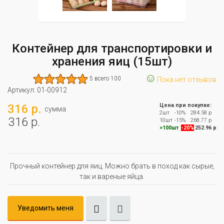
Контейнер для транспортировки и
хранения яиц (15шт)
☺
5 всего 100
Пока нет отзывов
Артикул:
01-00912
316 р.
Цена при покупке:
сумма
2шт
-10%
284.58 р
316 р.
10шт
-15%
268.77 р
>100шт
-20%
252.96 р
Прочный контейнер для яиц. Можно брать в поход как сырые,
так и вареные яйца.
Уведомить меня