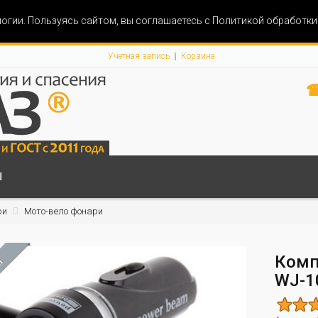
огии. Пользуясь сайтом, вы соглашаетесь с Политикой обработк
Учетная запись
Корзина
☎
Ы
ри
Мото-вело фонари
Комп
М
WJ-1