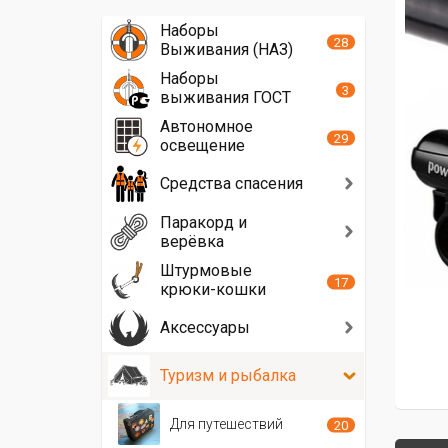
Наборы
28
Выживания (НАЗ)
Наборы
3
выживания ГОСТ
Автономное
29
освещение
Средства спасения
Паракорд и
верёвка
Штурмовые
17
крюки-кошки
Аксессуары
Туризм и рыбалка
Для путешествий
20