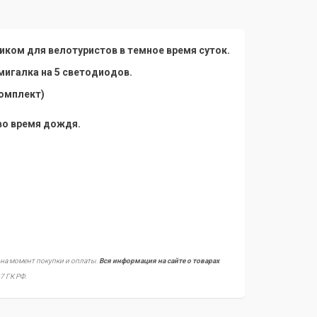
иком для велотуристов
в темное
время суток.
мигалка
на
5 светодиодов.
комплект)
во время
дождя.
 на момент покупки и оплаты.
Вся информация на сайте о товарах
7 ГК РФ.