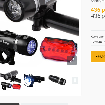
Артикул:
436 р
436 р
Комплект
помощник
Уведо