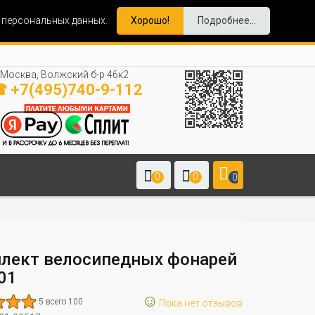
и персональных данных.
Хорошо!
Подробнее...
Москва, Волжский б-р 46к2
 +7(495)740-9-112
0
0
0
лект велосипедных фонарей
01
☺
5 всего 100
Пока нет отзывов