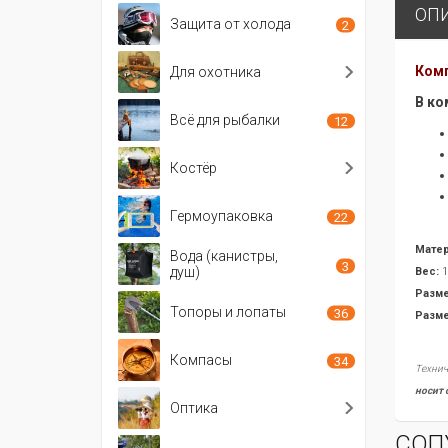
ОП
Защита от холода
2
Комп
Для охотника
В ко
Всё для рыбалки
12
Костёр
Гермоупаковка
22
Матер
Вода (канистры,
3
душ)
Вес:
1
Разме
Топоры и лопаты
36
Разме
Компасы
34
Технич
носит 
Оптика
СОП