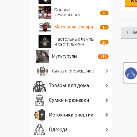
В 
Фонари
33
кемпинговые
Мото-вело фонари
17
Ве
Настольные лампы
20
и светильники
Мультитулы
111
Связь и оповещение
Товары для дома
Сумки и рюкзаки
Источники энергии
Одежда