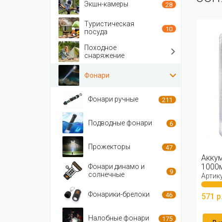
Экшн-камеры
28
Туристическая
10
посуда
Походное
снаряжение
Фонари
Фонари ручные
211
Подводные фонари
6
Прожекторы
47
Аккум
1000м
Фонари динамо и
9
солнечные
Артику
Фонарики-брелоки
46
571 р
Налобные фонари
175