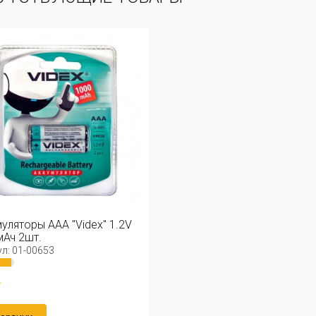
уляторы ААА "Videx" 1.2V
Ач 2шт.
л: 01-00653
.