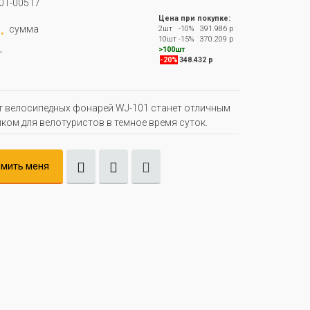
01-00517
Цена при покупке:
.
сумма
2шт
-10%
391.986 р
10шт
-15%
370.209 р
.
>100шт
-20%
348.432 р
 велосипедных фонарей WJ-101 станет отличным
ом для велотуристов в темное время суток.
мить меня