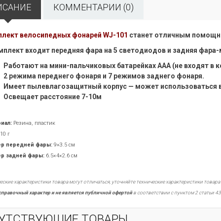
ИСАНИЕ
КОММЕНТАРИИ (0)
лект велосипедных фонарей WJ-101
станет отличным помощн
мплект входит передняя фара на
5 светодиодов
и задняя
фара-
Работают
на мини-пальчиковых
батарейках ААА
(не входят
в 
2 режима переднего фонаря и
7 режимов
заднего фонаря.
Имеет пылевлагозащитный
корпус —
может использоваться
Освещает расстояние 7-10м
иал:
Резина, пластик
10 г
р передней фары:
9×3.5 см
р задней фары:
6.5×4×2.6 см
еские характеристики товара могут отличаться, уточняйте технические характеристики товара
справочный характер и не является публичной офертой
в соответствии с пунктом 2 статьи 43
УТСТВУЮЩИЕ ТОВАРЫ