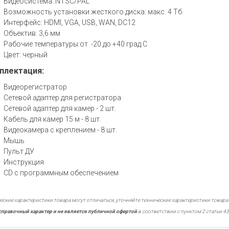
Видеосистема: NTSC/PAL
Возможность установки жесткого диска: макс. 4 Тб
Интерфейс: HDMI, VGA, USB, WAN, DC12
Объектив: 3,6 мм
Рабочие температуры:от -20 до +40 град С
Цвет: черный
плектация:
Видеорегистратор
Сетевой адаптер для регистратора
Сетевой адаптер для камер - 2 шт.
Кабель для камер 15 м - 8 шт.
Видеокамера с креплением - 8 шт.
Мышь
Пульт ДУ
Инструкция
CD с программным обеспечением
еские характеристики товара могут отличаться, уточняйте технические характеристики товара
справочный характер и не является публичной офертой
в соответствии с пунктом 2 статьи 43