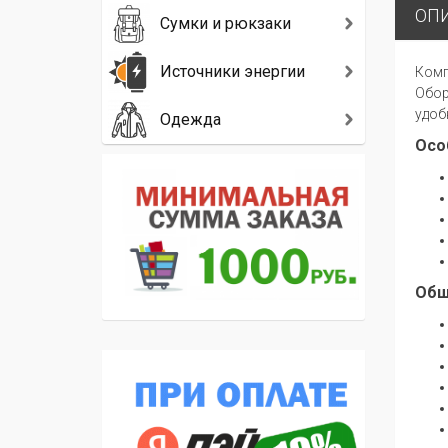
ОП
Сумки и рюкзаки
Источники энергии
Комп
Обор
удоб
Одежда
Осо
Общ