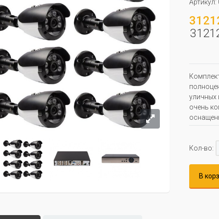
Артикул:
31212
31212
Комплект
полноце
уличных 
очень ко
оснащен
Кол-во:
В кор