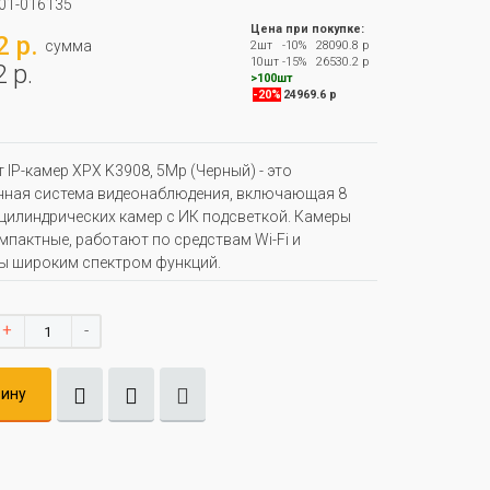
01-016135
Цена при покупке:
 р.
сумма
2шт
-10%
28090.8 р
10шт
-15%
26530.2 р
 р.
>100шт
-20%
24969.6 р
 IP-камер XPX K3908, 5Мр (Черный) - это
нная система видеонаблюдения, включающая 8
цилиндрических камер с ИК подсветкой. Камеры
мпактные, работают по средствам Wi-Fi и
ы широким спектром функций.
+
-
зину