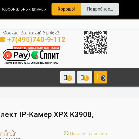
и персональных данных.
Хорошо!
Подробнее...
Москва, Волжский б-р 46к2
☎ +7(495)740-9-112
0
0
0
лект IP-Камер XPX K3908,
☺
Пока нет отзывов