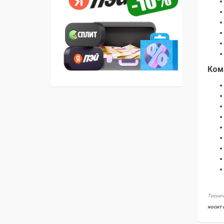
Ком
Технич
носит 