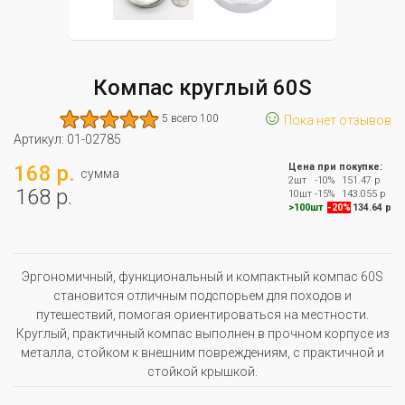
Компас круглый 60S
☺
5 всего 100
Пока нет отзывов
Артикул:
01-02785
168 р.
Цена при покупке:
сумма
2шт
-10%
151.47 р
168 р.
10шт
-15%
143.055 р
>100шт
-20%
134.64 р
Эргономичный, функциональный и компактный компас 60S
становится отличным подспорьем для походов и
путешествий, помогая ориентироваться на местности.
Круглый, практичный компас выполнен в прочном корпусе из
металла, стойком к внешним повреждениям, с практичной и
стойкой крышкой.