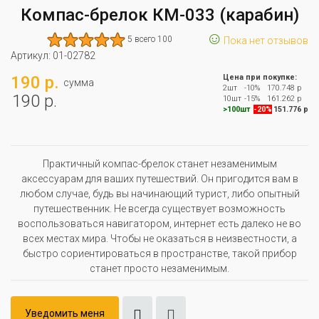
Компас-брелок КМ-033 (карабин)
☺
5 всего 100
Пока нет отзывов
Артикул:
01-02782
190 р.
Цена при покупке:
сумма
2шт
-10%
170.748 р
190 р.
10шт
-15%
161.262 р
>100шт
-20%
151.776 р
Практичный компас-брелок станет незаменимым
аксессуарам для ваших путешествий. Он пригодится вам в
любом случае, будь вы начинающий турист, либо опытный
путешественник. Не всегда существует возможность
воспользоваться навигатором, интернет есть далеко не во
всех местах мира. Чтобы не оказаться в неизвестности, а
быстро сориентироваться в пространстве, такой прибор
станет просто незаменимым.
Уведомить меня