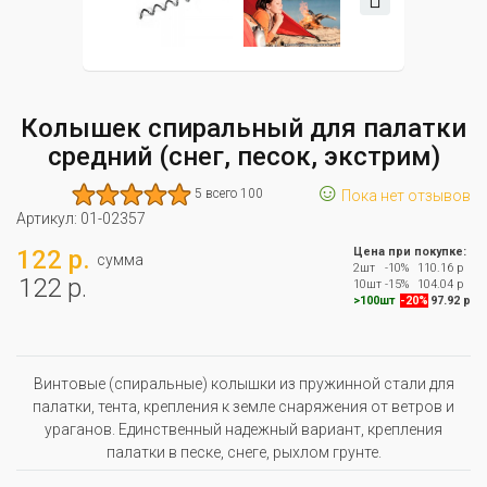
Колышек спиральный для палатки
средний (снег, песок, экстрим)
☺
5 всего 100
Пока нет отзывов
Артикул:
01-02357
122 р.
Цена при покупке:
сумма
2шт
-10%
110.16 р
122 р.
10шт
-15%
104.04 р
>100шт
-20%
97.92 р
Винтовые (спиральные) колышки из пружинной стали для
палатки, тента, крепления к земле снаряжения от ветров и
ураганов. Единственный надежный вариант, крепления
палатки в песке, снеге, рыхлом грунте.