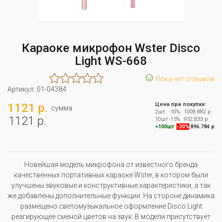
Караоке микрофон Wster Disco
Light WS-668
☺
Пока нет отзывов
Артикул:
01-04384
1121 р.
Цена при покупке:
сумма
2шт
-10%
1008.882 р
1121 р.
10шт
-15%
952.833 р
>100шт
-20%
896.784 р
Новейшая модель микрофона от известного бренда
качественных портативных караоке Wster, в котором были
улучшены звуковые и конструктивные характеристики, а так
же добавлены дополнительные функции. На стороне динамика
размещено светомузыкальное оформление Disco Light
реагирующее сменой цветов на звук. В модели присутствует