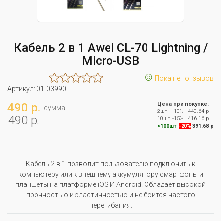
Кабель 2 в 1 Awei CL-70 Lightning /
Micro-USB
☺
Пока нет отзывов
Артикул:
01-03990
490 р.
Цена при покупке:
сумма
2шт
-10%
440.64 р
490 р.
10шт
-15%
416.16 р
>100шт
-20%
391.68 р
Кабель 2 в 1 позволит пользователю подключить к
компьютеру или к внешнему аккумулятору смартфоны и
планшеты на платформе iOS И Android. Обладает высокой
прочностью и эластичностью и не боится частого
перегибания.