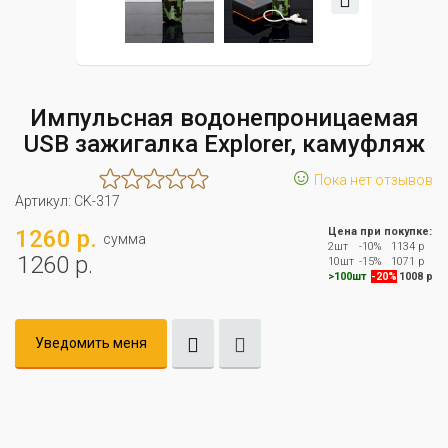
Импульсная водонепроницаемая
USB зажигалка Explorer, камуфляж
☺
Пока нет отзывов
Артикул:
CK-317
1260 р.
Цена при покупке:
сумма
2шт
-10%
1134 р
1260 р.
10шт
-15%
1071 р
>100шт
-20%
1008 р
Уведомить меня