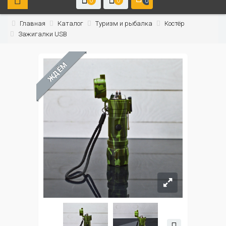
0
0
0
Главная
Каталог
Туризм и рыбалка
Костёр
Зажигалки USB
ЖДЁМ