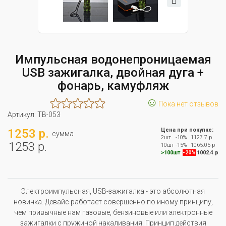
Импульсная водонепроницаемая
USB зажигалка, двойная дуга +
фонарь, камуфляж
☺
Пока нет отзывов
Артикул:
TB-053
1253 р.
Цена при покупке:
сумма
2шт
-10%
1127.7 р
1253 р.
10шт
-15%
1065.05 р
>100шт
-20%
1002.4 р
Электроимпульсная, USB-зажигалка - это абсолютная
новинка. Девайс работает совершенно по иному принципу,
чем привычные нам газовые, бензиновые или электронные
зажигалки с пружиной накаливания. Принцип действия