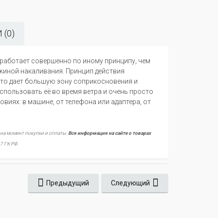
(0)
 работает совершенно по иному принципу, чем
жиной накаливания. Принцип действия
что дает большую зону соприкосновения и
использовать её во время ветра и очень просто
виях: в машине, от телефона или адаптера, от
 на момент покупки и оплаты.
Вся информация на сайте о товарах
7 ГК РФ.
Предыдущий
Следующий