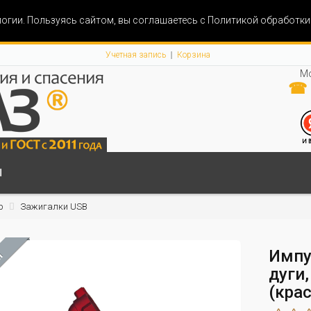
огии. Пользуясь сайтом, вы соглашаетесь с Политикой обработк
Учетная запись
Корзина
Мо
☎ 
Ы
р
Зажигалки USB
Импу
М
дуги
(кра