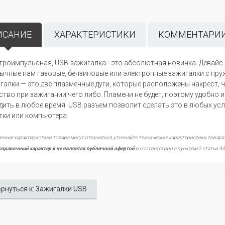
ИСАНИЕ
ХАРАКТЕРИСТИКИ
КОММЕНТАРИИ 
троимпульсная, USB-зажигалка - это абсолютная новинка. Девайс
ычные нам газовые, бензиновые или электронные зажигалки с пру
галки — это две плазменные дуги, которые расположены накрест, 
ство при зажигании чего либо. Пламени не будет, поэтому удобно 
дить в любое время. USB разъем позволит сделать это в любых усло
тки или компьютера.
еские характеристики товара могут отличаться, уточняйте технические характеристики товара
справочный характер и не является публичной офертой
в соответствии с пунктом 2 статьи 43
рнуться к: Зажигалки USB