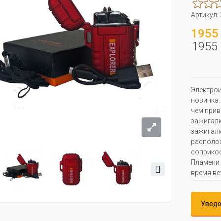
Артикул:
1955 
1955 
Электрои
новинка.
чем прив
зажигалк
зажигалк
располож
соприкос
Пламени 
время ве
Уведо