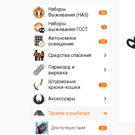
Наборы
28
Выживания (НАЗ)
Наборы
3
выживания ГОСТ
Автономное
29
освещение
Средства спасения
Паракорд и
верёвка
Штурмовые
17
крюки-кошки
Аксессуары
Туризм и рыбалка
Для путешествий
20