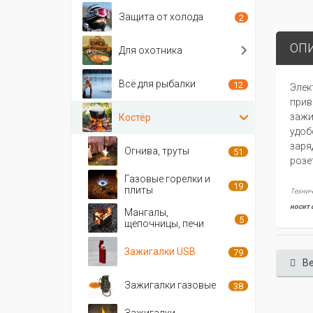
Защита от холода
2
ОП
Для охотника
Всё для рыбалки
12
Элек
прив
зажи
Костёр
удоб
заря
Огнива, труты
51
розе
Газовые горелки и
19
плиты
Технич
носит 
Мангалы,
5
щепочницы, печи
Зажигалки USB
79
Ве
Зажигалки газовые
38
Зажигалки