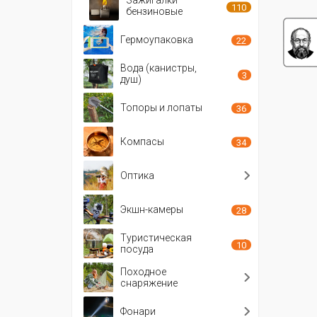
110
бензиновые
Гермоупаковка
22
Вода (канистры,
3
душ)
Топоры и лопаты
36
Компасы
34
Оптика
Экшн-камеры
28
Туристическая
10
посуда
Походное
снаряжение
Фонари