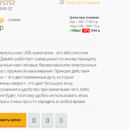
☺
Пока нет отзывов
344-32
р.
Цена при покупке:
сумма
2шт
-10%
1759.5 р
р.
10шт
-15%
1661.75 р
>100шт
-20%
1564 р
мпульсная, USB-зажигалка - это абсолютная
 Девайс работает совершенно по иному принципу,
ычные нам газовые, бензиновые или электронные
и с пружиной накаливания. Принцип действия
и — это две плазменные дуги, которые
ены накрест, что дает большую зону
новения и удобство при зажигании чего либо.
не будет, поэтому удобно использовать её во
тра и очень просто зарядить в любое время.
мить меня