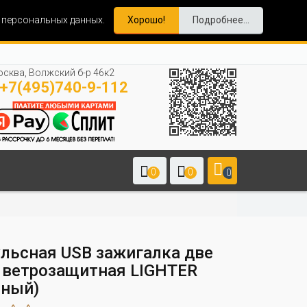
и персональных данных.
Хорошо!
Подробнее...
сква, Волжский б-р 46к2
+7(495)740-9-112
0
0
0
льсная USB зажигалка две
, ветрозащитная LIGHTER
сный)