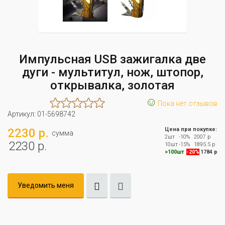
Импульсная USB зажигалка две
дуги - мультитул, нож, штопор,
открывалка, золотая
☺
Пока нет отзывов
Артикул:
01-5698742
2230 р.
Цена при покупке:
сумма
2шт
-10%
2007 р
2230 р.
10шт
-15%
1895.5 р
>100шт
-20%
1784 р
Уведомить меня