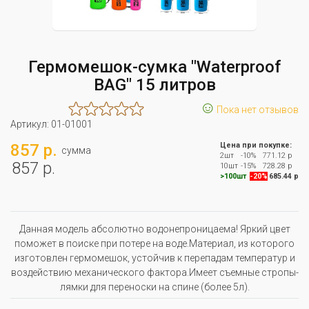
Гермомешок-сумка "Waterproof
BAG" 15 литров
☺
Пока нет отзывов
Артикул:
01-01001
857 р.
Цена при покупке:
сумма
2шт
-10%
771.12 р
857 р.
10шт
-15%
728.28 р
>100шт
-20%
685.44 р
Данная модель абсолютно водонепроницаема! Яркий цвет
поможет в поиске при потере на воде.Материал, из которого
изготовлен гермомешок, устойчив к перепадам температур и
воздействию механического фактора.Имеет съемные стропы-
лямки для переноски на спине (более 5л).