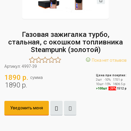
Газовая зажигалка турбо,
стальная, с окошком топливника
Steampunk (золотой)
☺
Пока нет отзывов
Артикул:
4997-39
1890 р.
Цена при покупке:
сумма
2шт
-10%
1701 р
1890 р.
10шт
-15%
1606.5 р
>100шт
-20%
1512 р
Уведомить меня