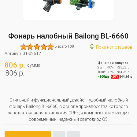
Фонарь налобный Bailong BL-6660
☺
5 всего 100
Пока нет отзывов
Артикул:
01-02612
806 р.
Цена при покупке:
сумма
2шт
-10%
725.22 р
806 р.
10шт
-15%
684.93 р
>100шт
-20%
644.64 р
Стильный и функциональный девайс – удобный налобный
фонарь Bailong BL-6660, в основе производства которого
запатентованная технология CREE, в комплектацию входит
современный, надежный светодиод Q5.