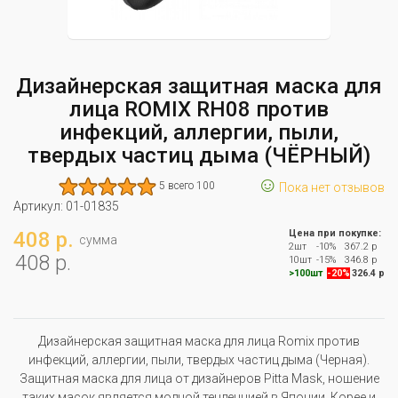
Дизайнерская защитная маска для
лица ROMIX RH08 против
инфекций, аллергии, пыли,
твердых частиц дыма (ЧЁРНЫЙ)
☺
5 всего 100
Пока нет отзывов
Артикул:
01-01835
408 р.
Цена при покупке:
сумма
2шт
-10%
367.2 р
408 р.
10шт
-15%
346.8 р
>100шт
-20%
326.4 р
Дизайнерская защитная маска для лица Romix против
инфекций, аллергии, пыли, твердых частиц дыма (Черная).
Защитная маска для лица от дизайнеров Pitta Mask, ношение
таких масок является модной тенденцией в Японии, Корее и