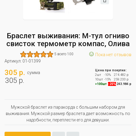
Браслет выживания: М-тул огниво
свисток термометр компас, Олива
☺
5 всего 100
Пока нет отзывов
Артикул:
01-01399
305 р.
Цена при покупке:
сумма
2шт
-10%
274.482 р
305 р.
10шт
-15%
259.233 р
>100шт
-20%
243.984 р
Мужской браслет из паракорда с большим набором для
выживания. Мужской размер браслета дает возможность по
надобности, переплести его для девушки.