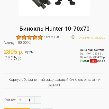
Бинокль Hunter 10-70x70
☺
5 всего 100
Пока нет отзывов
Артикул:
00-0092
2805 р.
Цена при покупке:
сумма
2шт
-10%
2524.5 р
2805 р.
10шт
-15%
2384.25 р
>100шт
-20%
2244 р
Корпус обрезиненный, защищающий бинокль от влаги и
ударов.
+
-
Кол-во: