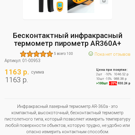
Бесконтактный инфракрасный
термометр пирометр AR360A+
☺
5 всего 100
Пока нет отзывов
Артикул:
01-00953
1163 р.
Цена при покупке:
сумма
2шт
-10%
1046.52 р
1163 р.
10шт
-15%
988.38 р
>100шт
-20%
930.24 р
Инфракрасный лазерный термометр AR-360a - это
компактный, высокоточный, бесконтактный термометр
пистолетного типа, который позволяет измерить температуру
любой поверхности объектов, которую трудно, не удобно или
опасно измерить контактным способом.