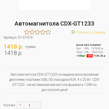
Автомагнитола CDX-GT1233
☺
Пока нет отзывов
Артикул:
01-01914
1418 р.
Цена при покупке:
сумма
2шт
-10%
1276.02 р
1418 р.
10шт
-15%
1205.13 р
>100шт
-20%
1134.24 р
Автомагнитола CDX-GT1233 оснащена монохромным
дисплеем, портами USB, SD и входом AUX, 4 х 25 Вт. CDX-
GT1233 - качественная магнитола формата 1 DIN по
доступной цене!
+
-
Кол-во: